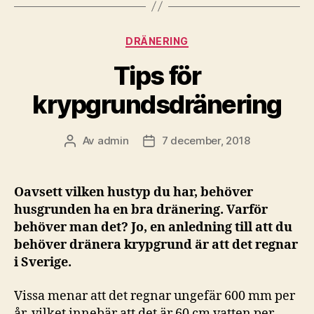
Kategorier
DRÄNERING
Tips för
krypgrundsdränering
Av
admin
7 december, 2018
Inläggsförfattare
Inläggsdatum
Oavsett vilken hustyp du har, behöver
husgrunden ha en bra dränering. Varför
behöver man det? Jo, en anledning till att du
behöver dränera krypgrund är att det regnar
i Sverige.
Vissa menar att det regnar ungefär 600 mm per
år, vilket innebär att det är 60 cm vatten per