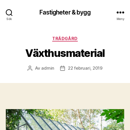
Fastigheter & bygg
Sök
Meny
Kategorier
TRÄDGÅRD
Växthusmaterial
Av
admin
22 februari, 2019
Inläggsförfattare
Inläggsdatum