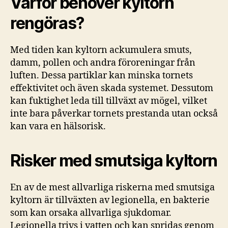
Varför behöver kyltorn
rengöras?
Med tiden kan kyltorn ackumulera smuts,
damm, pollen och andra föroreningar från
luften. Dessa partiklar kan minska tornets
effektivitet och även skada systemet. Dessutom
kan fuktighet leda till tillväxt av mögel, vilket
inte bara påverkar tornets prestanda utan också
kan vara en hälsorisk.
Risker med smutsiga kyltorn
En av de mest allvarliga riskerna med smutsiga
kyltorn är tillväxten av legionella, en bakterie
som kan orsaka allvarliga sjukdomar.
Legionella trivs i vatten och kan spridas genom