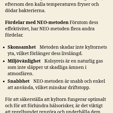
eftersom den kalla temperaturen fryser och
dödar bakterierna.
Fördelar med NEO-metoden
Förutom dess
effektivitet, har NEO-metoden flera andra
fördelar.
Skonsamhet
Metoden skadar inte kyltornets
yta, vilket förlänger dess livslängd.
Miljövänlighet
Kolsyreis är en naturlig gas
som inte släpper ut skadliga ämnen i
atmosfären.
Snabbhet
NEO-metoden är snabb och enkel
att använda, vilket minskar driftstopp.
För att säkerställa att kyltorn fungerar optimalt
och för att förhindra hälsorisker, är det viktigt
att regelbundet rengöra och underhålla dem.